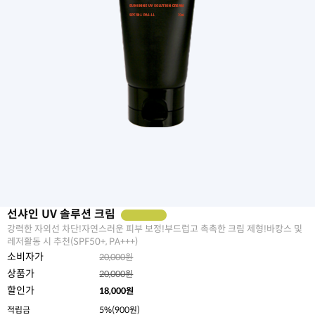
선샤인 UV 솔루션 크림
강력한 자외선 차단!자연스러운 피부 보정!부드럽고 촉촉한 크림 제형!바캉스 및
레저활동 시 추천(SPF50+, PA+++)
소비자가
20,000원
상품가
20,000원
할인가
18,000
원
적립금
5%(900원)