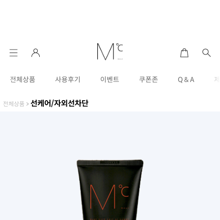
전체상품
사용후기
이벤트
쿠폰존
Q & A
선케어/자외선차단
전체상품
>