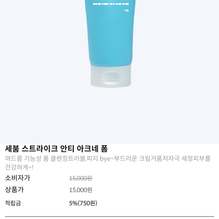
세붐 스트라이크 안티 아크네 폼
여드름 기능성 폼 클렌징트러블,피지 bye~부드러운 크림거품저자극 세정피부를
건강하게~!
소비자가
15,000원
상품가
15,000
원
적립금
5%(750원)