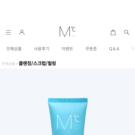
전체상품
사용후기
이벤트
쿠폰존
Q & A
클렌징/스크럽/필링
전체상품
>