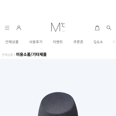
전체상품
사용후기
이벤트
쿠폰존
Q & A
미용소품/기타제품
전체상품
>