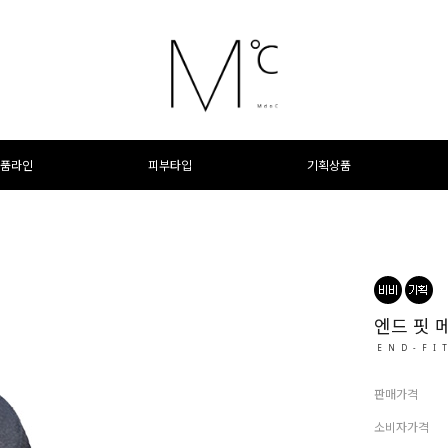
품라인
피부타입
기획상품
엔드 핏 
END-FI
판매가격
소비자가격