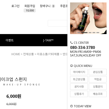
로그인
회원가입
장바구니
주문조회
마이페이지
0
10,000
이벤트
J-TAM™
CS CENTER
080-334-3780
MON-FRI AM09~PM06
HOME
>
전체상품
>
미용소품/기타제품
> 엔드 핏 메이크업 스펀지
SAT,SUN,HOLIDAY OFF
QUICK MENU
8
마이페이지
관심상품
메이크업 스펀지
최근본상품
적립금
T MAKE-UP SPONGE
공지사항
상품문의
상품후기
배송조회
6,000
원
6,000원
TODAY VIEW