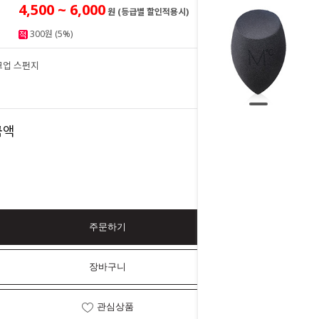
4,500 ~ 6,000
원 (등급별 할인적용시)
300원 (5%)
크업 스펀지
6,000
원
6,000
금액
원
주문하기
장바구니
관심상품