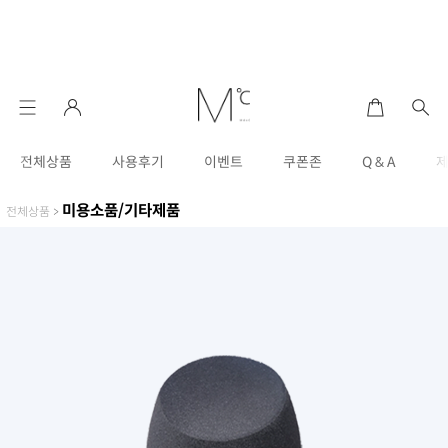
전체상품
사용후기
이벤트
쿠폰존
Q & A
미용소품/기타제품
전체상품
>