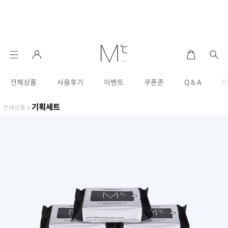
전체상품
사용후기
이벤트
쿠폰존
Q & A
기획세트
전체상품
>