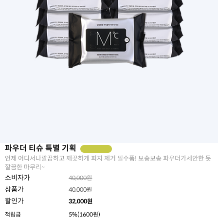
파우더 티슈 특별 기획
언제 어디서나깔끔하고 깨끗하게 피지 제거 필수품! 보송보송 파우더가세안한 듯
깔끔한 마무리~
소비자가
40,000원
상품가
40,000원
할인가
32,000
원
적립금
5%(1600원)