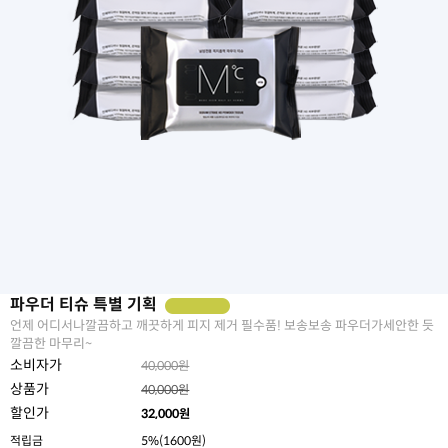
파우더 티슈 특별 기획
언제 어디서나깔끔하고 깨끗하게 피지 제거 필수품! 보송보송 파우더가세안한 듯
깔끔한 마무리~
소비자가
40,000원
상품가
40,000원
할인가
32,000
원
적립금
5%(1600원)