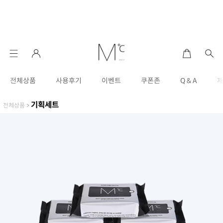
전체상품
사용후기
이벤트
쿠폰존
Q & A
기획세트
전체상품
>