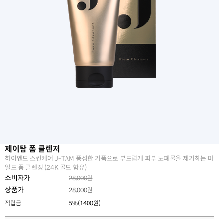
제이탐 폼 클렌저
하이엔드 스킨케어 J-TAM 풍성한 거품으로 부드럽게 피부 노폐물을 제거하는 마
일드 폼 클렌징 (24K 골드 함유)
소비자가
28,000원
상품가
28,000원
적립금
5%(1400원)