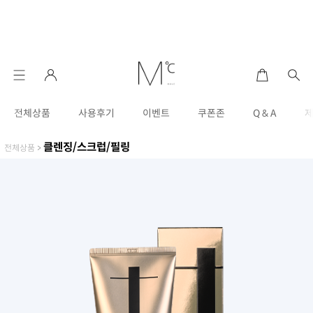
전체상품
사용후기
이벤트
쿠폰존
Q & A
클렌징/스크럽/필링
전체상품
>