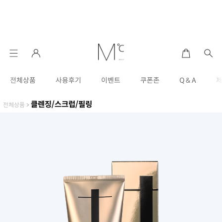
전체상품
사용후기
이벤트
쿠폰존
Q & A
클렌징/스크럽/필링
전체상품
>