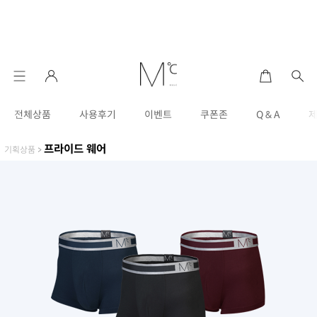
전체상품
사용후기
이벤트
쿠폰존
Q & A
프라이드 웨어
기획상품
>