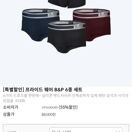
[특별할인] 프라이드 웨어 B&P 6종 세트
6가지 드로즈를 한번에~ 실리콘 밴드처리와 인체공학적 입체 패턴 삼각과 사각의
장점을 극대화
소비자가
(
55
%할인)
195,000원
상품가
88,000원