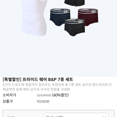
[특별할인] 프라이드 웨어 B&P 7종 세트
6가지 드로즈와 뱃살까지 잡아주는 보정속옷 총 7종 세트 실리콘 밴드처리와 인
체공학적 입체 패턴 삼각과 사각의 장점을 극대화
소비자가
(
60
%할인)
223,000원
상품가
90,000원