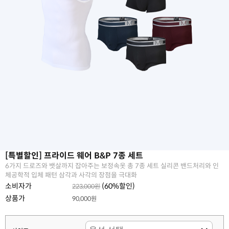
[특별할인] 프라이드 웨어 B&P 7종 세트
6가지 드로즈와 뱃살까지 잡아주는 보정속옷 총 7종 세트 실리콘 밴드처리와 인
체공학적 입체 패턴 삼각과 사각의 장점을 극대화
소비자가
(
60
%할인)
223,000원
상품가
90,000원