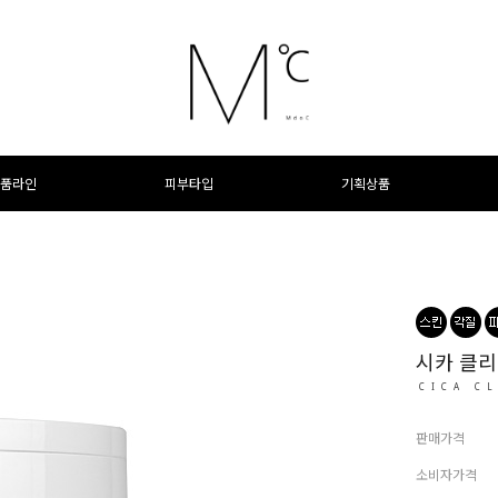
품라인
피부타입
기획상품
시카 클리
CICA C
판매가격
소비자가격