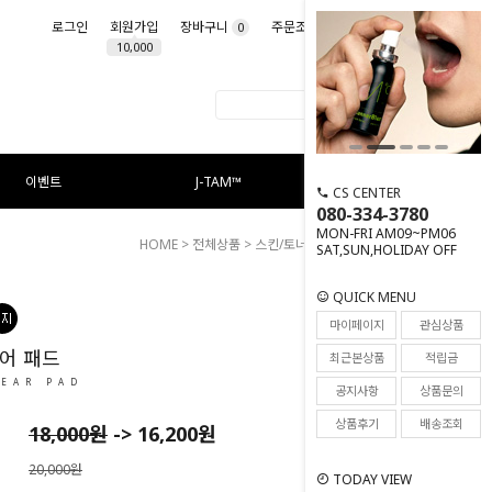
로그인
회원가입
장바구니
주문조회
마이페이지
0
10,000
이벤트
J-TAM™
CS CENTER
080-334-3780
MON-FRI AM09~PM06
HOME
>
전체상품
>
스킨/토너
> 시카 클리어 패드
SAT,SUN,HOLIDAY OFF
QUICK MENU
20
마이페이지
관심상품
어 패드
최근본상품
적립금
LEAR PAD
공지사항
상품문의
상품후기
배송조회
18,000
원
->
16,200
원
20,000원
TODAY VIEW