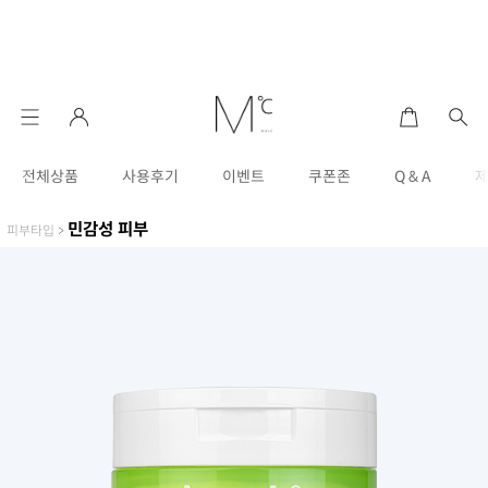
전체상품
사용후기
이벤트
쿠폰존
Q & A
민감성 피부
피부타입
>