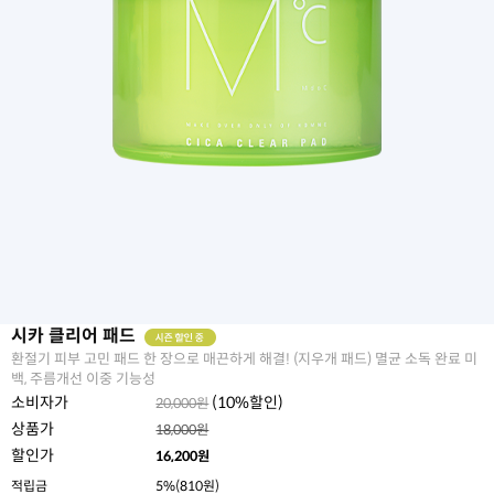
시카 클리어 패드
환절기 피부 고민 패드 한 장으로 매끈하게 해결! (지우개 패드) 멸균 소독 완료 미
백, 주름개선 이중 기능성
소비자가
(
10
%할인)
20,000원
상품가
18,000원
할인가
16,200
원
적립금
5%(810원)