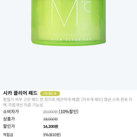
시카 클리어 패드
환절기 피부 고민 패드 한 장으로 매끈하게 해결! (지우개 패드) 멸균 소독 완료 미
백, 주름개선 이중 기능성
소비자가
(
10
%할인)
20,000원
상품가
18,000원
할인가
16,200
원
적립금
5%(810원)