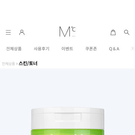
전체상품
사용후기
이벤트
쿠폰존
Q & A
스킨/토너
전체상품
>