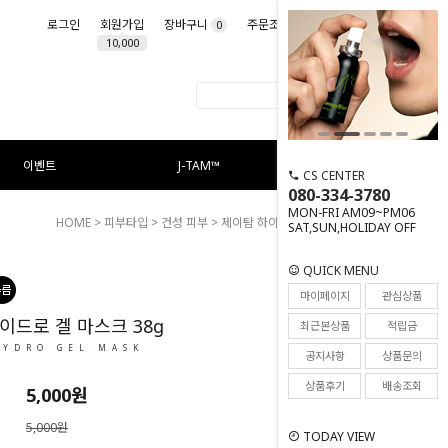
로그인
회원가입
장바구니
주문조회
마이페이지
0
10,000
이벤트
J-TAM™
CS CENTER
080-334-3780
MON-FRI AM09~PM06
HOME
>
피부타입
>
건성 피부
> 제이탐 하이드로 겔 마스크 38g
SAT,SUN,HOLIDAY OFF
QUICK MENU
1
마이페이지
관심상품
이드로 겔 마스크 38g
최근본상품
적립금
HYDRO GEL MASK
공지사항
상품문의
상품후기
배송조회
5,000
원
5,000원
TODAY VIEW