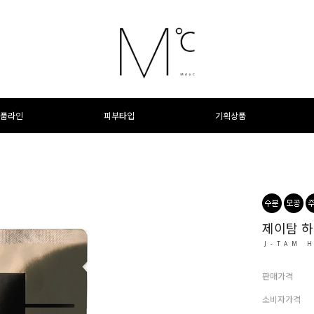
품라인
피부타입
기획상품
제이탐 하
J-TAM 
판매가격
소비자가격