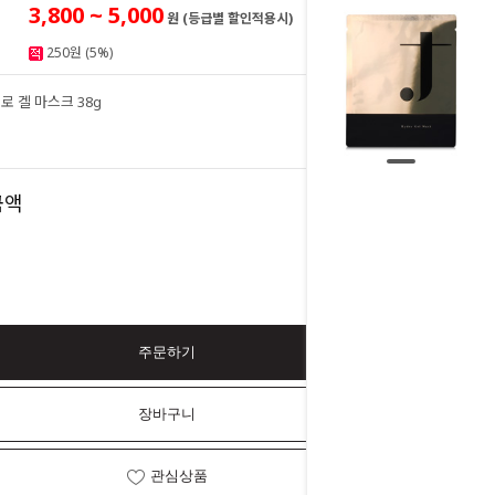
3,800 ~ 5,000
원 (등급별 할인적용시)
250원 (5%)
 겔 마스크 38g
5,000
원
5,000
금액
원
주문하기
장바구니
관심상품