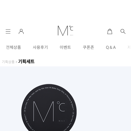
전체상품
사용후기
이벤트
쿠폰존
Q & A
기획세트
기획상품
>