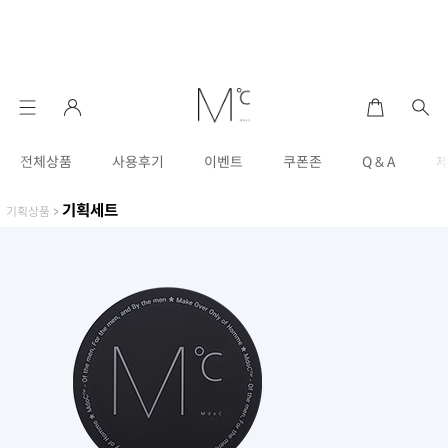
전체상품
사용후기
이벤트
쿠폰존
Q & A
기획세트
기획상품
>