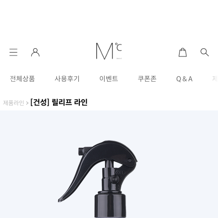
전체상품
사용후기
이벤트
쿠폰존
Q & A
[건성] 릴리프 라인
제품라인
>