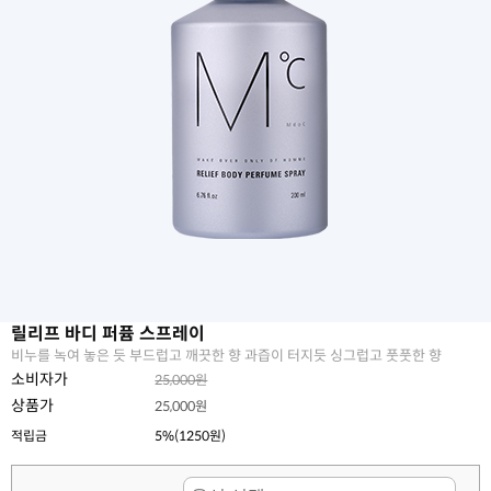
릴리프 바디 퍼퓸 스프레이
비누를 녹여 놓은 듯 부드럽고 깨끗한 향 과즙이 터지듯 싱그럽고 풋풋한 향
소비자가
25,000원
상품가
25,000원
적립금
5%(1250원)