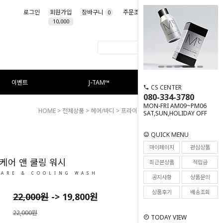
로그인
회원가입
장바구니
주문조회
마이페이지
0
10,000
이벤트
J-TAM™
CS CENTER
080-334-3780
MON-FRI AM09~PM06
HOME
>
전체상품
>
헤어/바디
> 프라이드 케어 앤 쿨링 워시
SAT,SUN,HOLIDAY OFF
QUICK MENU
9
마이페이지
관심상품
케어 앤 쿨링 워시
최근본상품
적립금
CARE & COOLING WASH
공지사항
상품문의
상품후기
배송조회
22,000
원
->
19,800
원
22,000원
TODAY VIEW