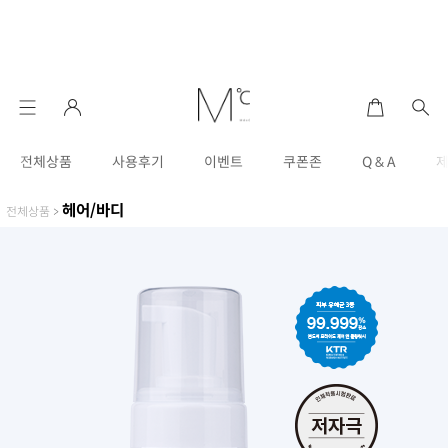
전체상품
사용후기
이벤트
쿠폰존
Q & A
헤어/바디
전체상품
>