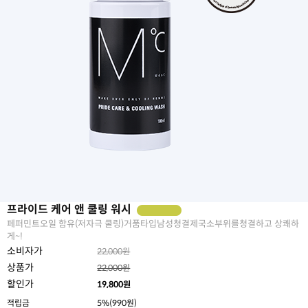
프라이드 케어 앤 쿨링 워시
페퍼민트오일 함유(저자극 쿨링)거품타입남성청결제국소부위를청결하고 상쾌하
게~!
소비자가
22,000원
상품가
22,000원
할인가
19,800
원
적립금
5%(990원)