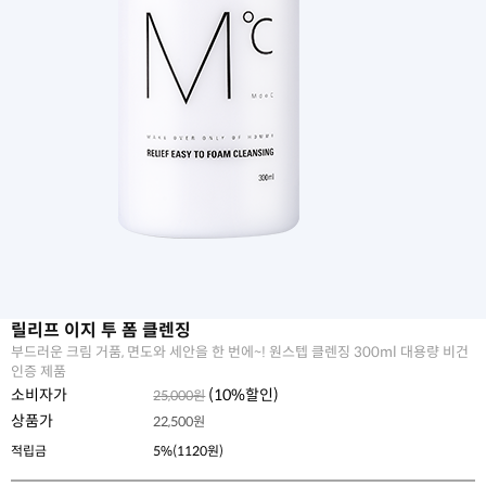
릴리프 이지 투 폼 클렌징
부드러운 크림 거품, 면도와 세안을 한 번에~! 원스텝 클렌징 300ml 대용량 비건
인증 제품
소비자가
(
10
%할인)
25,000원
상품가
22,500
원
적립금
5%(1120원)