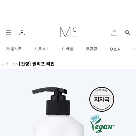
전체상품
사용후기
이벤트
쿠폰존
Q & A
[건성] 릴리프 라인
제품라인
>