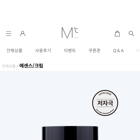
전체상품
사용후기
이벤트
쿠폰존
Q & A
에센스/크림
전체상품
>