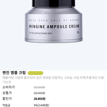
멘진 앰플 크림
앰플처럼 가볍게 흡수되어 깊은 영양을 전달하는 고보습 크림 미백,주름개선 이중
기능성
소비자가
32,000원
상품가
32,000원
할인가
28,800
원
적립금
5%(1440원)