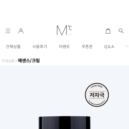
전체상품
사용후기
이벤트
쿠폰존
Q & A
에센스/크림
전체상품
>