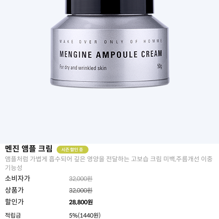
멘진 앰플 크림
앰플처럼 가볍게 흡수되어 깊은 영양을 전달하는 고보습 크림 미백,주름개선 이중
기능성
소비자가
32,000원
상품가
32,000원
할인가
28,800
원
적립금
5%(1440원)