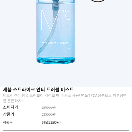
세붐 스트라이크 안티 트러블 미스트
티트리잎수 함유 트러블이 걱정될 때 수시로 사용! 병풀TECA성분으로 피부장벽
을 튼튼하게~
소비자가
23,000원
상품가
23,000
원
적립금
5%(1150원)