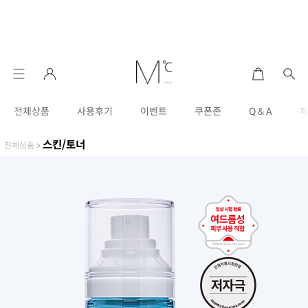
전체상품
사용후기
이벤트
쿠폰존
Q & A
스킨/토너
전체상품
>