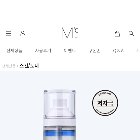
전체상품
사용후기
이벤트
쿠폰존
Q & A
스킨/토너
전체상품
>