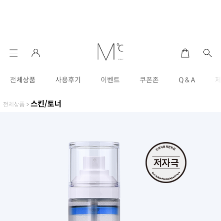
전체상품
사용후기
이벤트
쿠폰존
Q & A
스킨/토너
전체상품
>