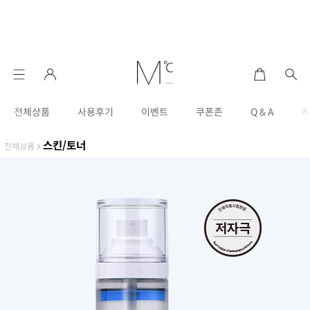
전체상품
사용후기
이벤트
쿠폰존
Q & A
스킨/토너
전체상품
>