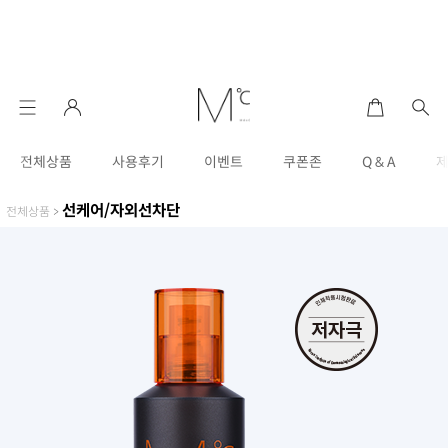
전체상품
사용후기
이벤트
쿠폰존
Q & A
선케어/자외선차단
전체상품
>