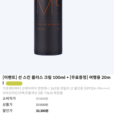
[이벤트] 선 스킨 플러스 크림 100ml + [무료증정] 여행용 20m
l
기초케어부터 선케어까지 한번에~! 365일 데일리 선 올인원 (SPF50+ PA++++)
자외선차단,미백,주름개선 3중 기능성 화장품
소비자가
37,000원
상품가
37,000원
할인가
33,300
원