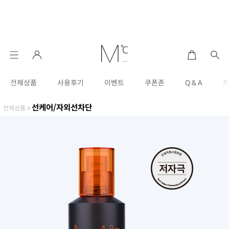
전체상품
사용후기
이벤트
쿠폰존
Q & A
선케어/자외선차단
전체상품
>