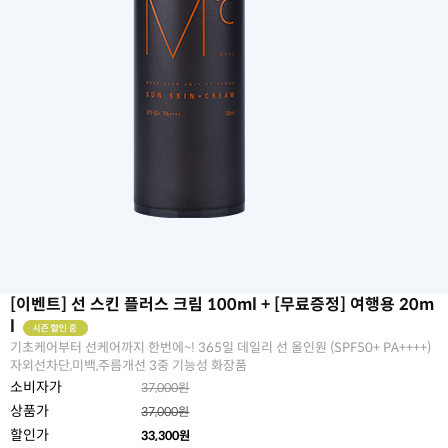
[이벤트] 선 스킨 플러스 크림 100ml + [무료증정] 여행용 20m
l
기초케어부터 선케어까지 한번에~! 365일 데일리 선 올인원 (SPF50+ PA++++)
자외선차단,미백,주름개선 3중 기능성 화장품
소비자가
37,000원
상품가
37,000원
할인가
33,300
원