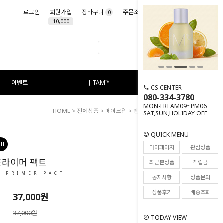
로그인
회원가입
장바구니
주문조회
마이페이지
0
10,000
이벤트
J-TAM™
CS CENTER
080-334-3780
MON-FRI AM09~PM06
HOME
>
전체상품
>
메이크업
> 엔드 핏 프라이머 팩트
SAT,SUN,HOLIDAY OFF
QUICK MENU
18
마이페이지
관심상품
프라이머 팩트
최근본상품
적립금
T PRIMER PACT
공지사항
상품문의
상품후기
배송조회
37,000원
37,000원
TODAY VIEW