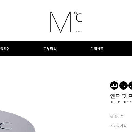
품라인
피부타입
기획상품
엔드 핏 
END FI
판매가격
소비자가격