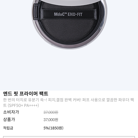
엔드 핏 프라이머 팩트
한 번의 터치로 유분기 쏙~! 피지,결점 완벽 커버! 퍼프 사용으로 깔끔한 파우더 팩
트 (SPF50+ PA++++)
소비자가
37,000원
상품가
37,000원
적립금
5%(1850원)