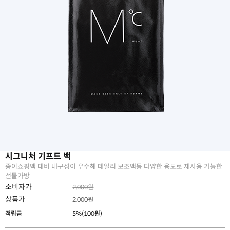
시그니처 기프트 백
종이쇼핑백 대비 내구성이 우수해 데일리 보조백등 다양한 용도로 재사용 가능한
선물가방
소비자가
2,000원
상품가
2,000
원
적립금
5%(100원)