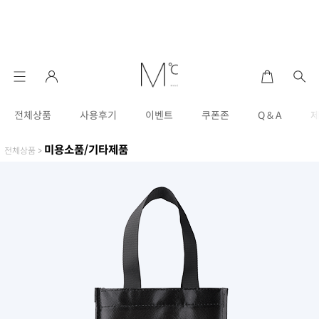
전체상품
사용후기
이벤트
쿠폰존
Q & A
미용소품/기타제품
전체상품
>