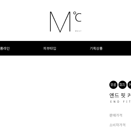
품라인
피부타입
기획상품
엔드 핏 
END FI
판매가격
소비자가격