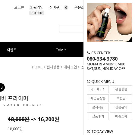
로그인
회원가입
장바구니
주문조회
마이페이지
0
10,000
이벤트
J-TAM™
CS CENTER
080-334-3780
MON-FRI AM09~PM06
HOME
>
전체상품
>
메이크업
> 엔드 핏 커버 프라이머
SAT,SUN,HOLIDAY OFF
QUICK MENU
7
마이페이지
관심상품
커버 프라이머
최근본상품
적립금
T COVER PRIMER
공지사항
상품문의
상품후기
배송조회
18,000
원
->
16,200
원
18,000원
TODAY VIEW