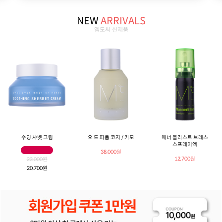
NEW
ARRIVALS
엠도씨 신제품
수딩 샤벳 크림
오 드 퍼퓸 코지 / 카모
매너 블라스트 브레스
스프레이액
38,000원
12,700원
23,000원
20,700원