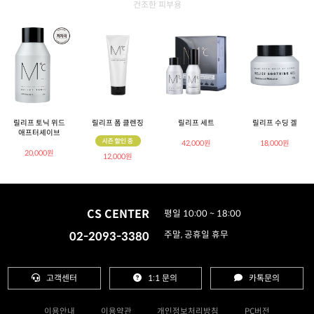
건조한 피부용
릴리프 토닉 위드
릴리프 폼 클렌징
릴리프 세트
릴리프 수딩 겔
애프터셰이브
42,000원
18,000원
20,000원
12,000원
CS CENTER
평일 10:00 ~ 18:00
02-2093-3380
주말, 공휴일 휴무
고객센터
1:1 문의
카톡문의
이용안내
이용약관
개인정보처리방침
PC버전