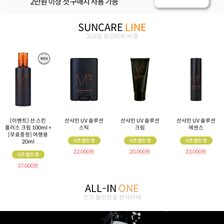
SUNCARE
LINE
365일 동안피부 비결
[이벤트] 선 스킨
선샤인 UV 솔루션
선샤인 UV 솔루션
선샤인 UV 솔루션
플러스 크림 100ml +
스틱
크림
에센스
[무료증정] 여행용
20ml
22,000원
20,000원
23,000원
37,000원
ALL-IN
ONE
인기 올인원을 한자리에