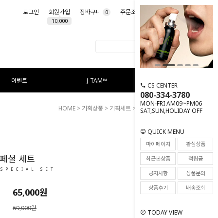
로그인
회원가입
장바구니
주문조회
마이페이지
0
10,000
이벤트
J-TAM™
CS CENTER
080-334-3780
MON-FRI AM09~PM06
HOME
>
기획상품
>
기획세트
> 릴리프 스페셜 세트
SAT,SUN,HOLIDAY OFF
QUICK MENU
5
마이페이지
관심상품
페셜 세트
최근본상품
적립금
 SPECIAL SET
공지사항
상품문의
상품후기
배송조회
65,000
원
69,000원
TODAY VIEW