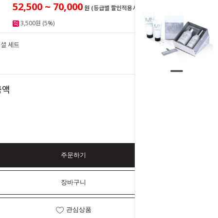
52,500 ~ 70,000
원 (등급별 할인적용시)
3,500원 (5%)
셜 세트
70,000
원
70,000
금액
원
주문하기
장바구니
관심상품