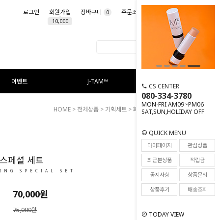
로그인
회원가입
장바구니
주문조회
마이페이지
0
10,000
이벤트
J-TAM™
CS CENTER
080-334-3780
MON-FRI AM09~PM06
HOME
>
전체상품
>
기획세트
> 화이트닝 스페셜 세트
SAT,SUN,HOLIDAY OFF
QUICK MENU
9
마이페이지
관심상품
 스페셜 세트
최근본상품
적립금
ING SPECIAL SET
공지사항
상품문의
상품후기
배송조회
70,000
원
75,000원
TODAY VIEW