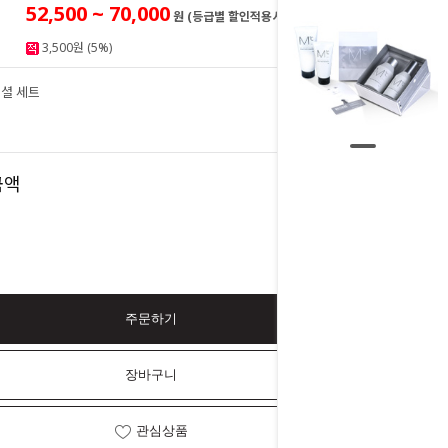
52,500 ~ 70,000
원 (등급별 할인적용시)
3,500원 (5%)
셜 세트
70,000
원
70,000
금액
원
주문하기
장바구니
관심상품