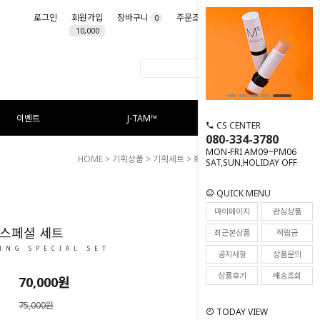
로그인
회원가입
장바구니
주문조회
마이페이지
0
10,000
이벤트
J-TAM™
CS CENTER
080-334-3780
MON-FRI AM09~PM06
HOME
>
기획상품
>
기획세트
> 화이트닝 스페셜 세트
SAT,SUN,HOLIDAY OFF
QUICK MENU
9
마이페이지
관심상품
 스페셜 세트
최근본상품
적립금
ING SPECIAL SET
공지사항
상품문의
상품후기
배송조회
70,000
원
75,000원
TODAY VIEW