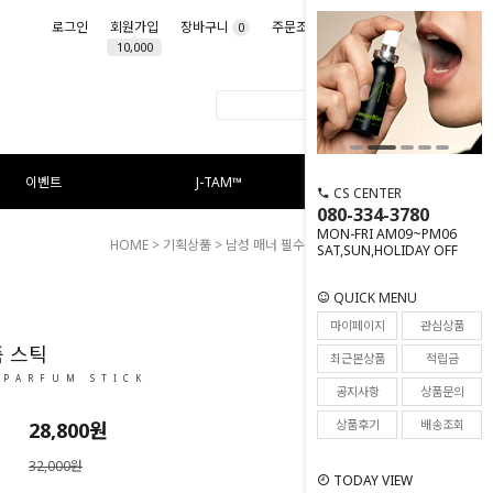
로그인
회원가입
장바구니
주문조회
마이페이지
0
10,000
이벤트
J-TAM™
CS CENTER
080-334-3780
MON-FRI AM09~PM06
HOME
>
기획상품
>
남성 매너 필수품
> 오 드 퍼퓸 스틱
SAT,SUN,HOLIDAY OFF
QUICK MENU
12
마이페이지
관심상품
퓸 스틱
최근본상품
적립금
 PARFUM STICK
공지사항
상품문의
상품후기
배송조회
28,800원
32,000원
TODAY VIEW