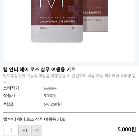
랩 안티 헤어 로스 샴푸 여행용 키트
탈모증상완화 기능성 화장품 여행,운동 시 간편하게 사용 가능 체취커버 특허향 함
유
소비자가
5,000원
상품가
5,000
원
적립금
5%(250원)
랩 안티 헤어 로스 샴푸 여행용 키트
5,000
원
+1
-1