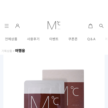
전체상품
사용후기
이벤트
쿠폰존
Q & A
여행용
기획상품
>