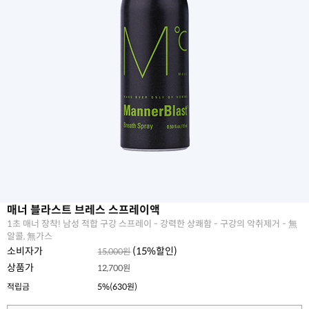
매너 블라스트 브레스 스프레이액
1초 매너 장착! 남성 적합 구강 스프레이 - 강력한 상쾌함 - 구강의 악취제거 - 無
알콜, 無가스
소비자가
(
15
%할인)
15,000원
상품가
12,700원
적립금
5%(630원)