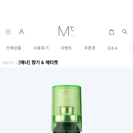
전체상품
사용후기
이벤트
쿠폰존
Q & A
[매너] 향기 & 에티켓
제품라인
>