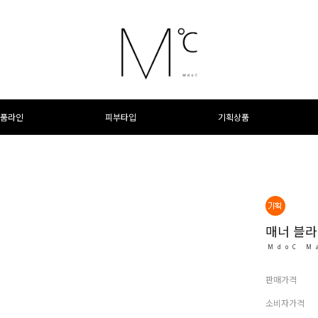
품라인
피부타입
기획상품
매너 블
MdoC M
판매가격
소비자가격