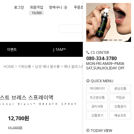
로그인
회원가입
장바구니
주문조회
마이페이지
0
10,000
이벤트
J-TAM™
CS CENTER
080-334-3780
MON-FRI AM09~PM06
HOME
>
기획상품
>
남성 매너 필수품
> 매너 블라스트 브레스 스프레이액
SAT,SUN,HOLIDAY OFF
QUICK MENU
1
마이페이지
관심상품
라스트 브레스 스프레이액
최근본상품
적립금
anner Blast™ BREATH SPRAY
공지사항
상품문의
상품후기
배송조회
12,700원
15,000원
TODAY VIEW