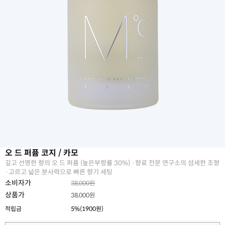
오 드 퍼퓸 코지 / 카모
깊고 선명한 향의 오 드 퍼퓸 (높은부향률 30%) ·향료 전문 연구소의 섬세한 조향
·고르고 넓은 분사력으로 빠른 향기 세팅
소비자가
38,000원
상품가
38,000원
적립금
5%(1900원)