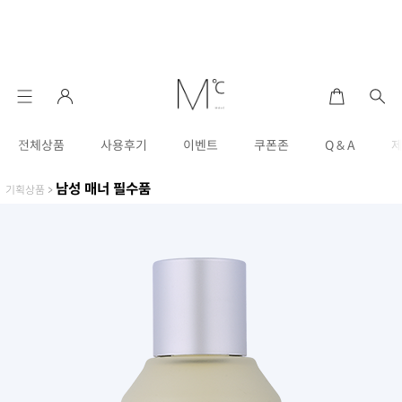
전체상품
사용후기
이벤트
쿠폰존
Q & A
남성 매너 필수품
기획상품
>