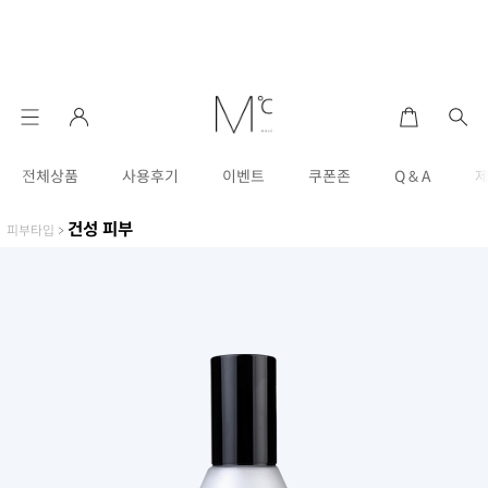
전체상품
사용후기
이벤트
쿠폰존
Q & A
건성 피부
피부타입
>