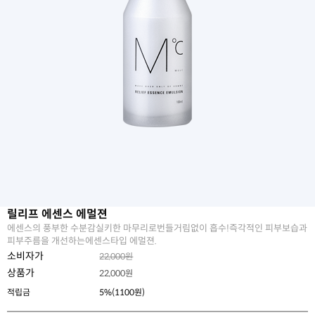
릴리프 에센스 에멀젼
에센스의 풍부한 수분감실키한 마무리로번들거림없이 흡수!즉각적인 피부보습과
피부주름을 개선하는에센스타입 에멀젼.
소비자가
22,000원
상품가
22,000
원
적립금
5%(1100원)