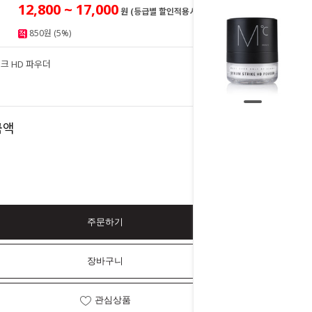
12,800 ~ 17,000
원 (등급별 할인적용시)
850원 (5%)
크 HD 파우더
17,000
원
17,000
금액
원
주문하기
장바구니
관심상품