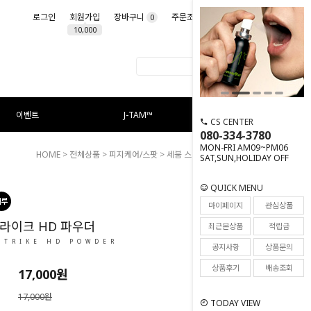
로그인
회원가입
장바구니
주문조회
마이페이지
0
10,000
이벤트
J-TAM™
CS CENTER
080-334-3780
MON-FRI AM09~PM06
HOME
>
전체상품
>
피지케어/스팟
> 세붐 스트라이크 HD 파우더
SAT,SUN,HOLIDAY OFF
QUICK MENU
110
마이페이지
관심상품
라이크 HD 파우더
최근본상품
적립금
STRIKE HD POWDER
공지사항
상품문의
상품후기
배송조회
17,000
원
17,000원
TODAY VIEW