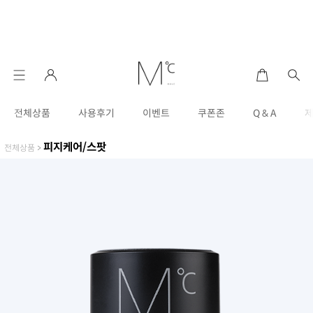
전체상품
사용후기
이벤트
쿠폰존
Q & A
피지케어/스팟
전체상품
>