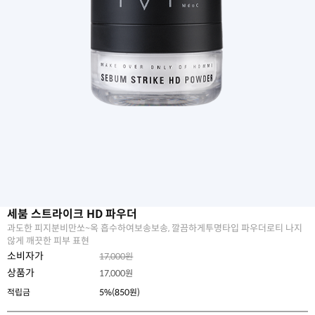
세붐 스트라이크 HD 파우더
과도한 피지분비만쏘~옥 흡수하여보송보송, 깔끔하게투명타입 파우더로티 나지
않게 깨끗한 피부 표현
소비자가
17,000원
상품가
17,000
원
적립금
5%(850원)