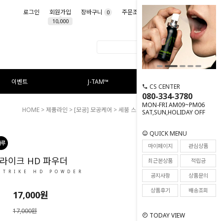
로그인
회원가입
장바구니
주문조회
마이페이지
0
10,000
이벤트
J-TAM™
CS CENTER
080-334-3780
MON-FRI AM09~PM06
HOME
>
제품라인
>
[모공] 모공케어
> 세붐 스트라이크 HD 파우더
SAT,SUN,HOLIDAY OFF
QUICK MENU
110
마이페이지
관심상품
라이크 HD 파우더
최근본상품
적립금
STRIKE HD POWDER
공지사항
상품문의
상품후기
배송조회
17,000
원
17,000원
TODAY VIEW