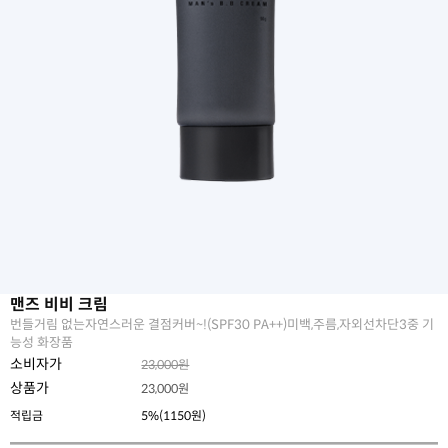
맨즈 비비 크림
번들거림 없는자연스러운 결점커버~!(SPF30 PA++)미백,주름,자외선차단3중 기
능성 화장품
소비자가
23,000원
상품가
23,000
원
적립금
5%(1150원)