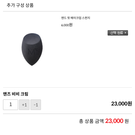
추가 구성 상품
엔드 핏 메이크업 스펀지
원
6,000
맨즈 비비 크림
23,000
원
+1
-1
23,000
총 상품 금액
원