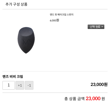
추가 구성 상품
엔드 핏 메이크업 스펀지
원
6,000
맨즈 비비 크림
23,000
원
+1
-1
23,000
총 상품 금액
원