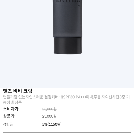
맨즈 비비 크림
번들거림 없는자연스러운 결점커버~!(SPF30 PA++)미백,주름,자외선차단3중 기
능성 화장품
소비자가
23,000원
상품가
23,000
원
적립금
5%(1150원)