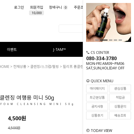
로그인
회원가입
장바구니
주문조회
마이페이지
0
10,000
이벤트
J-TAM™
CS CENTER
080-334-3780
MON-FRI AM09~PM06
HOME
>
전체상품
>
클렌징/스크럽/필링
> 릴리프 폼클렌징 여행용 미니 50g
SAT,SUN,HOLIDAY OFF
QUICK MENU
18
마이페이지
관심상품
클렌징 여행용 미니 50g
최근본상품
적립금
 FOAM CLEANSING MINI 50g
공지사항
상품문의
상품후기
배송조회
4,500
원
4,500원
TODAY VIEW